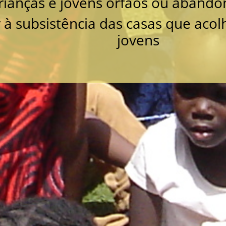
rianças e jovens órfãos ou abando
 à subsistência das casas que acol
jovens